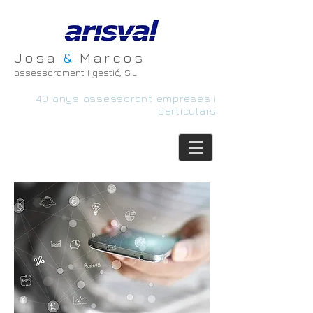
Josa
&
Marcos
assessorament i gestió, S.L.
40 anys assessorant empreses i
particulars